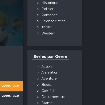
Historique
Policier
Romance
Science fiction
Thriller
Western
Series par Genre
Action
Animation
Aventure
Biopic
4-2009, 12:30
Comédie
4-2009, 12:30
Documentaire
Drame