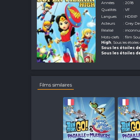
Années
: 2018
Qualités
: VF
Langues
: HDRIP
Acteurs
: Grey De
Réalisé
: inconn
Mots-clefs
: film So
High
, Sous les étoil
Sous les étoiles 
Sous les étoiles d
Films similaires