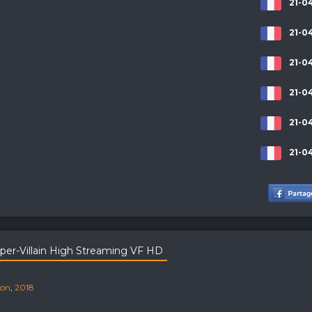
21-0
21-0
21-0
21-0
21-0
21-0
uper-Villain High Streaming VF HD
ion
,
2018