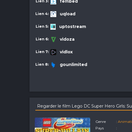
fembed
uqload
uptostream
vidoza
vidlox
gounlimited
Regarder le film Lego DC Super Hero Girls: S
Genre
:
Animat
Pays
: