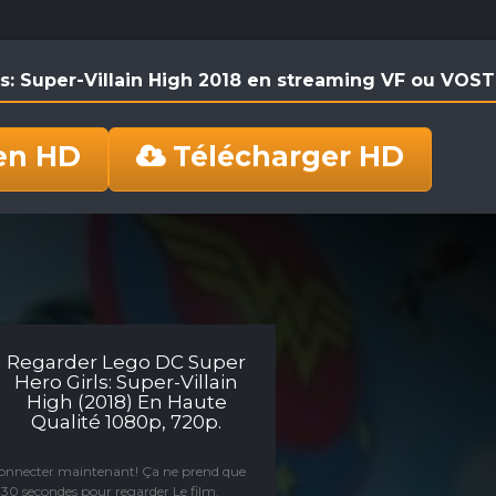
ls: Super-Villain High 2018 en streaming VF ou VOS
en HD
Télécharger HD
Regarder Lego DC Super
Hero Girls: Super-Villain
High (2018) En Haute
Qualité 1080p, 720p.
connecter maintenant! Ça ne prend que
30 secondes pour regarder Le film.