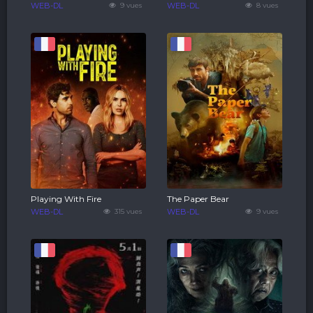
WEB-DL
9 vues
WEB-DL
8 vues
Playing With Fire
The Paper Bear
WEB-DL
315 vues
WEB-DL
9 vues