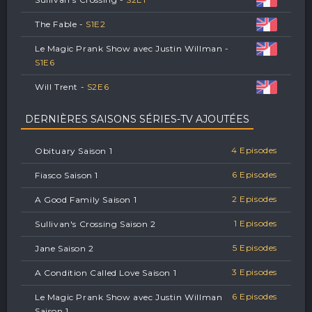
The Fable -
S
1
E
2
Le Magic Prank Show avec Justin Willman -
S
1
E
6
Will Trent -
S
2
E
6
DERNIÈRES SAISONS SÉRIES-TV AJOUTÉES
4 Episodes
Obituary Saison 1
6 Episodes
Fiasco Saison 1
2 Episodes
A Good Family Saison 1
1 Episodes
Sullivan's Crossing Saison 2
5 Episodes
Jane Saison 2
3 Episodes
A Condition Called Love Saison 1
6 Episodes
Le Magic Prank Show avec Justin Willman
Saison 1