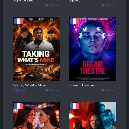
Sight Unseen
Squatch
6 vues
6 vues
Taking What's Mine
Dream Theatre
WEB-DL
7 vues
7 vues