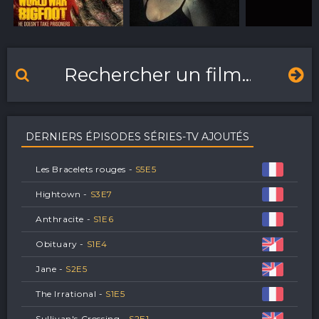
DERNIERS ÉPISODES SÉRIES-TV AJOUTÉS
Les Bracelets rouges -
S
5
E
5
Hightown -
S
3
E
7
Anthracite -
S
1
E
6
Obituary -
S
1
E
4
Jane -
S
2
E
5
The Irrational -
S
1
E
5
Sullivan's Crossing -
S
2
E
1