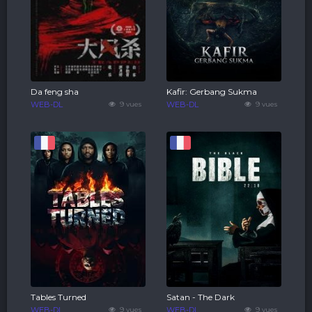
Da feng sha
Kafir: Gerbang Sukma
WEB-DL
9 vues
WEB-DL
9 vues
Tables Turned
Satan - The Dark
WEB-DL
9 vues
WEB-DL
9 vues