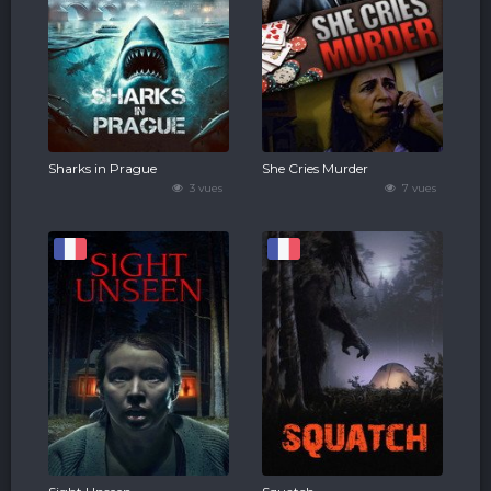
Sharks in Prague
She Cries Murder
3 vues
7 vues