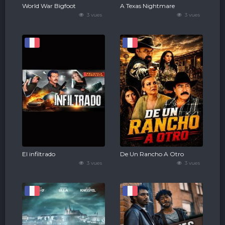
World War Bigfoot
A Texas Nightmare
3 vues
3 vues
El infiltrado
De Un Rancho A Otro
3 vues
3 vues