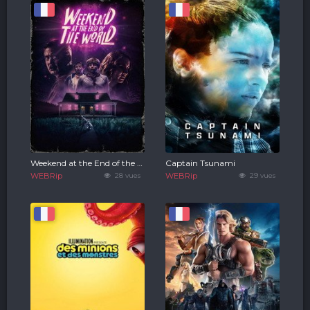
Weekend at the End of the World
Captain Tsunami
WEBRip
28 vues
WEBRip
29 vues