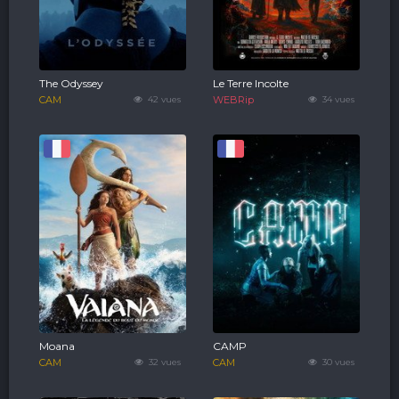
The Odyssey
Le Terre Incolte
CAM
42 vues
WEBRip
34 vues
Moana
CAMP
CAM
32 vues
CAM
30 vues