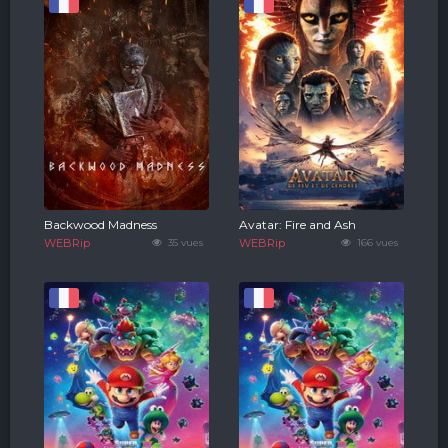
Backwood Madness
Avatar: Fire and Ash
WEBRip
35 vues
WEBRip
166 vues