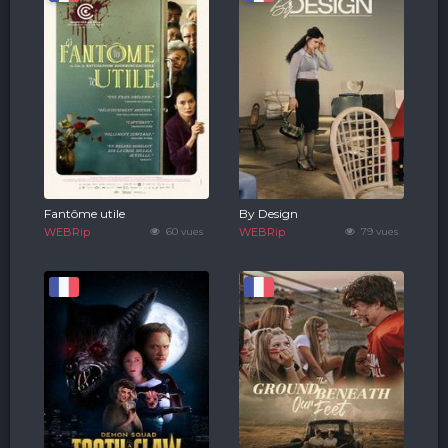
Fantôme utile
By Design
WEBRip
60 vues
WEBRip
79 vues