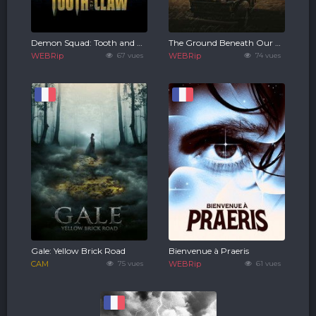
Demon Squad: Tooth and Claw
The Ground Beneath Our Feet
WEBRip
67 vues
WEBRip
74 vues
Gale: Yellow Brick Road
Bienvenue à Praeris
CAM
75 vues
WEBRip
61 vues