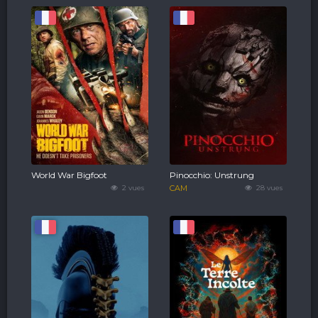
World War Bigfoot
Pinocchio: Unstrung
2 vues
CAM
28 vues