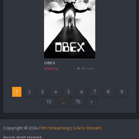
OBEX
WEBRip
80 vues
1
2
3
4
5
6
7
8
9
10
...
75
Copyright © 2024
Film Streaming | Sokro Stream.
Aucun droit réservé.