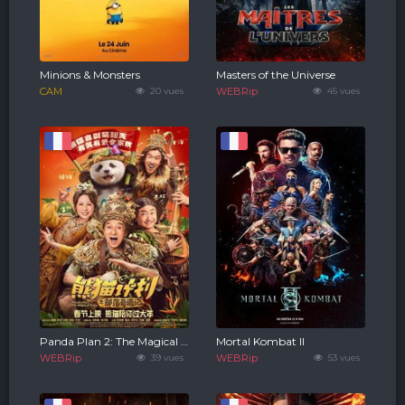
Minions & Monsters
Masters of the Universe
CAM
20 vues
WEBRip
45 vues
Panda Plan 2: The Magical Tribe
Mortal Kombat II
WEBRip
39 vues
WEBRip
53 vues