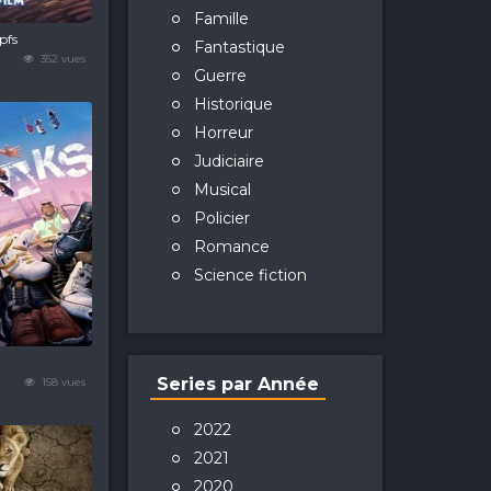
Famille
pfs
Fantastique
352 vues
Guerre
Historique
Horreur
Judiciaire
Musical
Policier
Romance
Science fiction
Series par Année
158 vues
2022
2021
2020