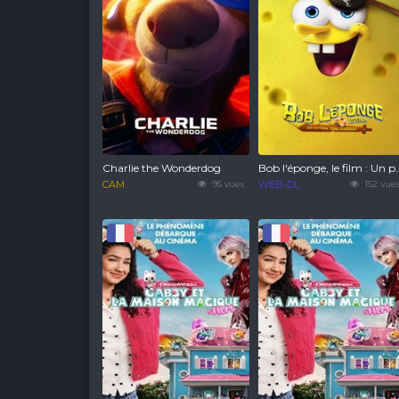
Charlie the Wonderdog
Bob l'éponge, le film : Un po
CAM
95 vues
WEB-DL
152 vue