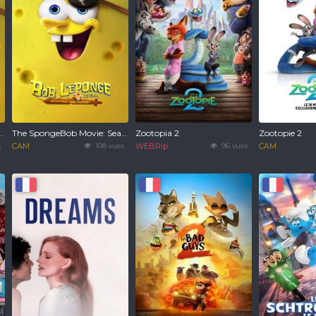
ur tous, tous pirates !
The SpongeBob Movie: Search for SquarePants
Zootopia 2
Zootopie 2
s
CAM
108 vues
WEBRip
96 vues
CAM