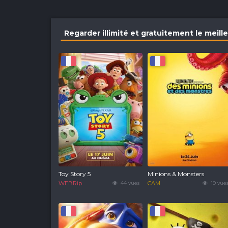
Regarder illimité et gratuitement le meil
Toy Story 5
Minions & Monsters
WEBRip
44 vues
CAM
19 vue