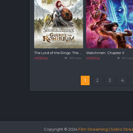
The Lord of the Rings: The War of the Rohirrim
Watchmen: Chapter II
WEBRip
169 vues
WEBRip
161 vue
1
2
3
4
Copyright © 2024
Film Streaming | Sokro Stre