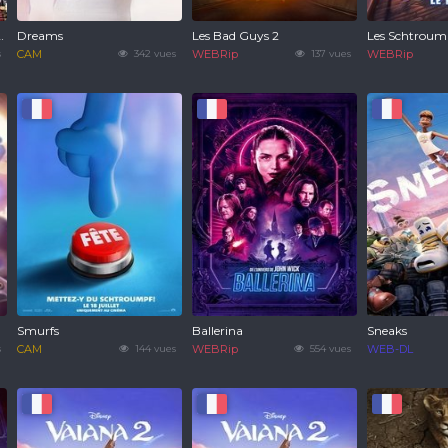
magique: Le film
Dreams
Les Bad Guys 2
Les Schtroum
s
CAM
342 vues
WEBRip
137 vues
WEBRip
Smurfs
Ballerina
Sneaks
s
CAM
144 vues
WEBRip
554 vues
WEB-DL