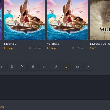
Moana 2
Vaiana 2
Mufasa : Le Ro
s
HDRip
182 vues
HDRip
199 vues
CAM
5
6
7
8
9
10
...
55
am.