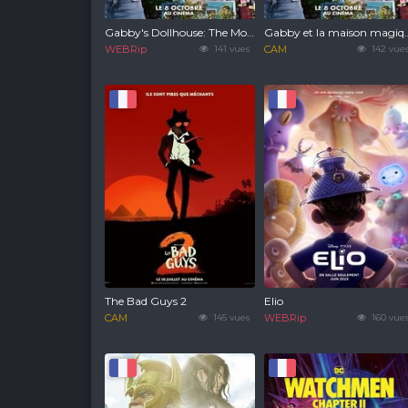
Gabby's Dollhouse: The Movie
Gabby et la maison 
WEBRip
141 vues
CAM
142 vue
The Bad Guys 2
Elio
CAM
145 vues
WEBRip
160 vue