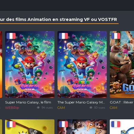
leur des films Animation en streaming VF ou VOSTFR
Super Mario Galaxy, le film
The Super Mario Galaxy Movie
GOAT : Rêver 
s
WEBRip
94 vues
CAM
50 vues
CAM