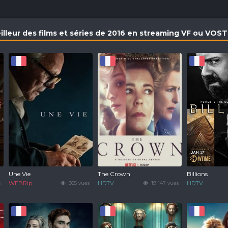
eilleur des films et séries de 2016 en streaming VF ou VOS
Une Vie
The Crown
Billions
s
WEBRip
365 vues
HDTV
19 147 vues
HDTV