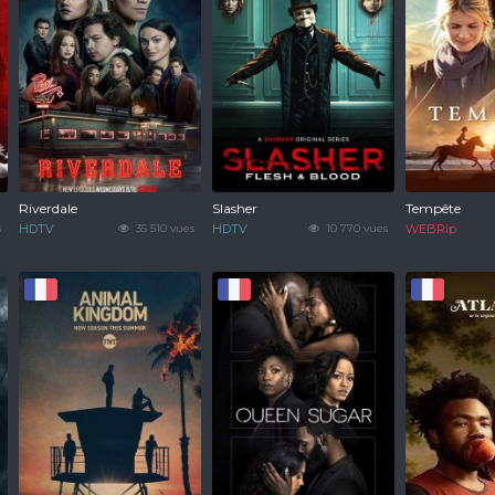
Riverdale
Slasher
Tempête
s
HDTV
35 510 vues
HDTV
10 770 vues
WEBRip