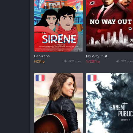
La Sirène
No Way Out
HDRip
409 vues
WEBRip
373 vue