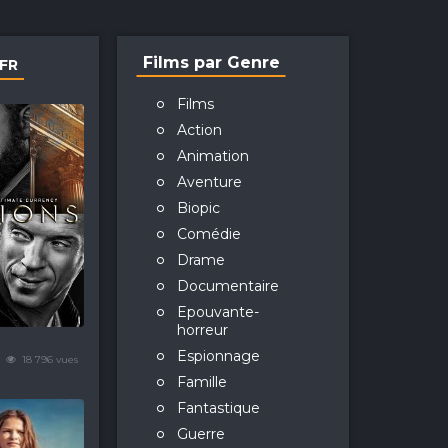
Films par Genre
TFR
Films
Action
Animation
Aventure
Biopic
Comédie
Drame
Documentaire
Epouvante-
horreur
Espionnage
18 796 vues
Famille
Fantastique
Guerre