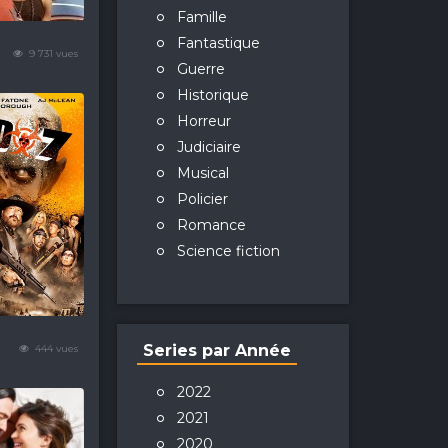
Famille
)
Fantastique
9 731 vues
Guerre
Historique
Horreur
Judiciaire
Musical
Policier
Romance
Science fiction
Series par Année
444 vues
2022
2021
2020