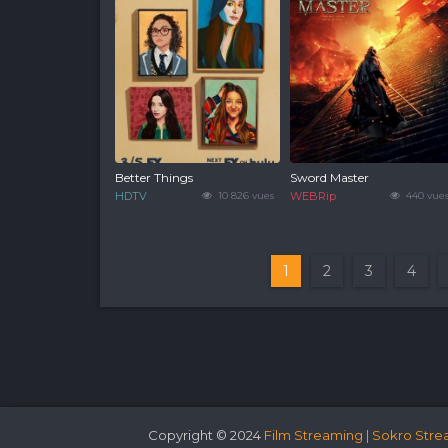
Better Things
Sword Master
HDTV
10 826 vues
WEBRip
440 vue
1
2
3
4
Copyright © 2024
Film Streaming | Sokro Stre