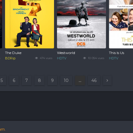
The Duke
Westworld
This Is Us
s
BDRip
474 vues
HDTV
10 054 vues
HDTV
5
6
7
8
9
10
...
46
am.