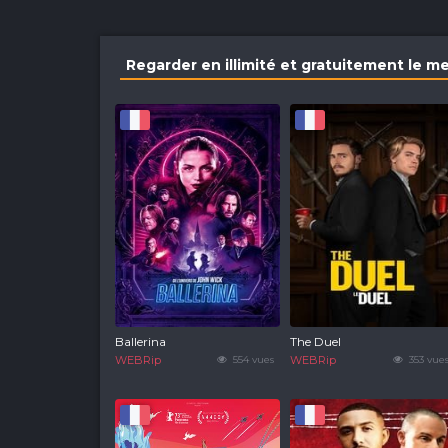
Regarder en illimité et gratuitement le m
Ballerina
The Duel
WEBRip
554 vues
WEBRip
353 vue