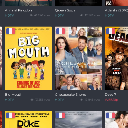
Animal Kingdom
Queen Sugar
Atlanta (2016
s
HDTV
41 246 vues
HDTV
17 149 vues
HDTV
Big Mouth
Chesapeake Shores
Dead 7
s
HDTV
13 255 vues
HDTV
12 845 vues
WEBRip