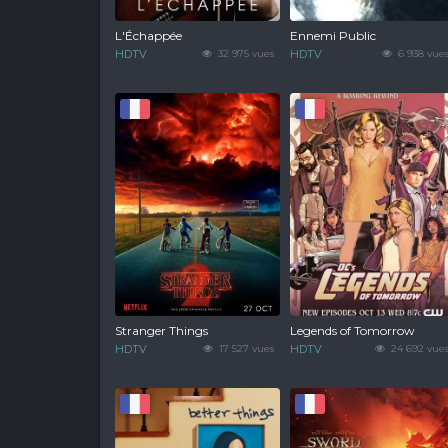
L'Échappée
Ennemi Public
HDTV
32 975 vues
HDTV
6 938 vue
Stranger Things
Legends of Tomorrow
HDTV
17 527 vues
HDTV
24 692 vue