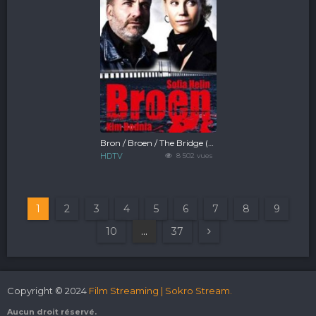
Bron / Broen / The Bridge (2011)
HDTV
8 502 vues
1
2
3
4
5
6
7
8
9
10
...
37
Copyright © 2024
Film Streaming | Sokro Stream.
Aucun droit réservé.