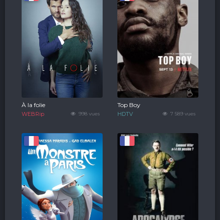
À la folie
Top Boy
WEBRip
998 vues
HDTV
7 589 vues