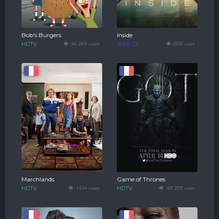
Bob's Burgers
Inside
HDTV
45 269 vues
WEB-DL
605 vues
Marchlands
Game of Thrones
HDTV
1 514 vues
HDTV
49 259 vues