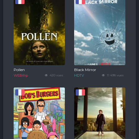
Pollen
Black Mirror
WEBRip
420 vues
HDTV
11 498 vues