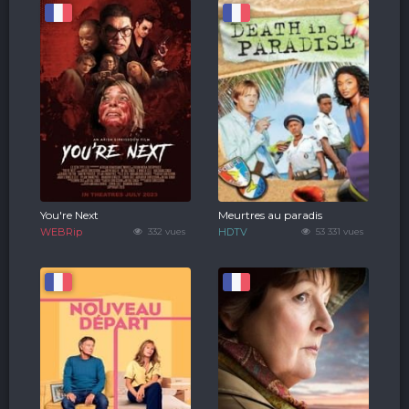
You're Next
Meurtres au paradis
WEBRip
332 vues
HDTV
53 331 vues