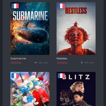
Submarine
Restless
WEBRip
253 vues
WEBRip
291 vues