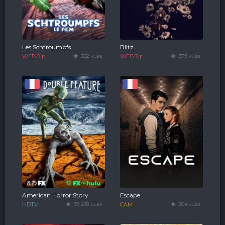
Les Schtroumpfs
Blitz
WEBRip
352 vues
WEBRip
379 vues
American Horror Story
Escape
HDTV
39 638 vues
CAM
304 vues