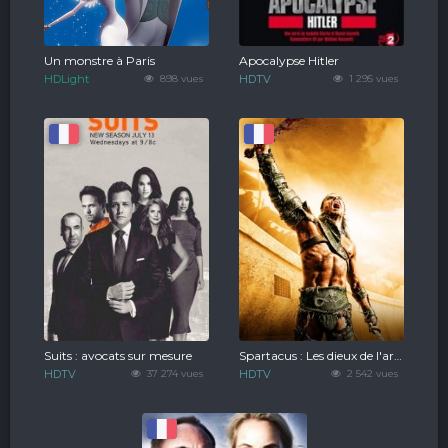
Un monstre à Paris
Apocalypse Hitler
HDLight
898 vues
HDTV
1 295 vues
Suits : avocats sur mesure
Spartacus : Les dieux de l'arène
HDTV
37 274 vues
HDTV
2 542 vues