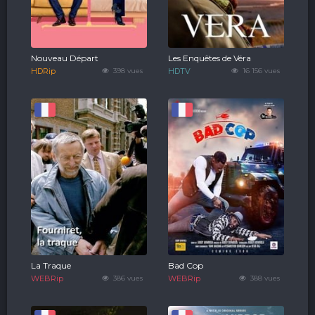
Nouveau Départ
Les Enquêtes de Véra
HDRip
398 vues
HDTV
16 156 vues
La Traque
Bad Cop
WEBRip
386 vues
WEBRip
388 vues