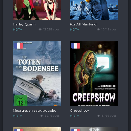
Harley Quinn
For All Mankind
HDTV
12 265 vues
HDTV
10 115 vues
Meurtres en eaux troubles
Creepshow
HDTV
5 344 vues
HDTV
8 164 vues