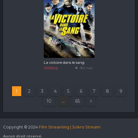
La victoire dans le sang
WEBRip
362 vues
1
2
3
4
5
6
7
8
9
10
...
65
Copyright © 2024
Film Streaming | Sokro Stream.
Aucun droit réservé.