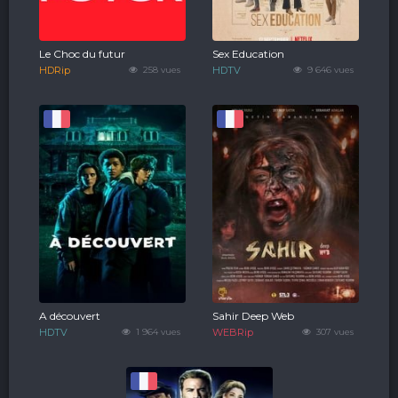
Le Choc du futur
Sex Education
HDRip
258 vues
HDTV
9 646 vues
A découvert
Sahir Deep Web
HDTV
1 964 vues
WEBRip
307 vues