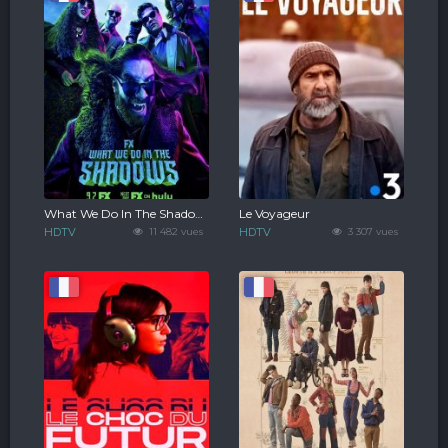
What We Do In The Shadows
Le Voyageur
HDTV
11 482 vues
HDTV
3 307 vues