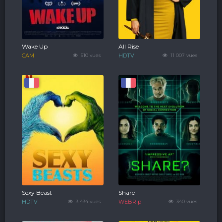
Wake Up
All Rise
CAM
510 vues
HDTV
11 007 vues
Sexy Beast
Share
HDTV
3 434 vues
WEBRip
340 vues