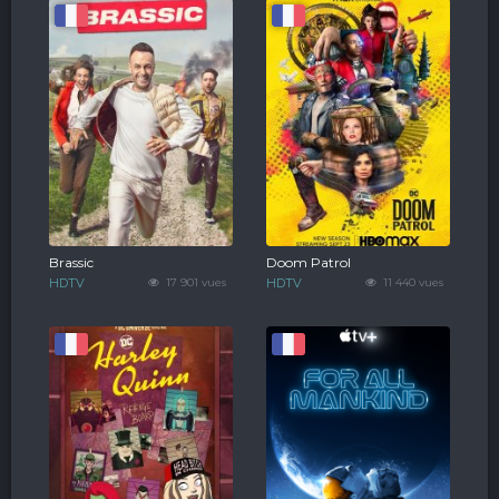
Brassic
Doom Patrol
HDTV
17 901 vues
HDTV
11 440 vues