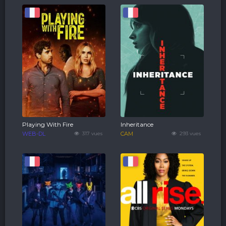
Playing With Fire
Inheritance
WEB-DL
317 vues
CAM
293 vues