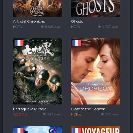
Arthdal Chronicles
Ghosts
HDTV
5 529 vues
HDTV
7 727 vues
Earthquake Miracle
Close to the Horizon
WEBRip
240 vues
HDRip
252 vues