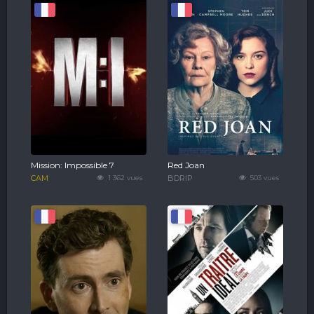
Mission: Impossible 7
Red Joan
CAM
1 362 vues
BDRIP
503 vues