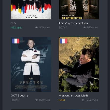
355
The Rhythm Section
HDLight
909 vues
BDRIP
620 vues
007 Spectre
Mission: Impossible 8
BDRIP
890 vues
CAM
1 202 vues