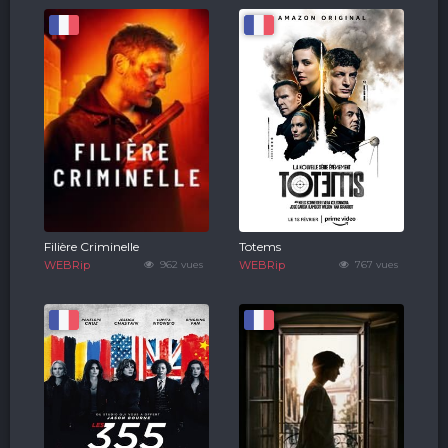
Filière Criminelle
Totems
WEBRip
962 vues
WEBRip
767 vues