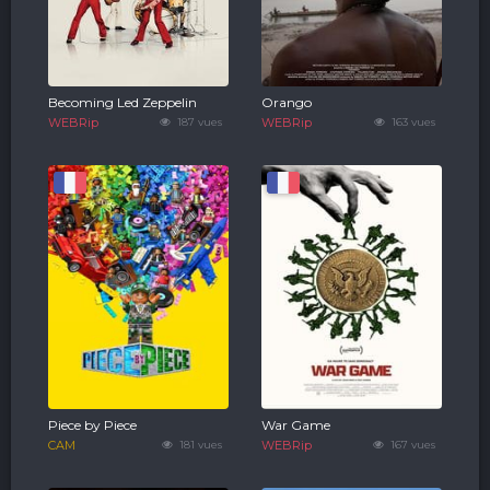
Becoming Led Zeppelin
Orango
WEBRip
187 vues
WEBRip
163 vues
Piece by Piece
War Game
CAM
181 vues
WEBRip
167 vues