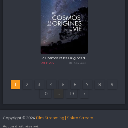
Le Cosmos et les Origines de la vie
WEBRip
444 vues
1
2
3
4
5
6
7
8
9
10
...
19
Copyright © 2024
Film Streaming | Sokro Stream.
Aucun droit réservé.