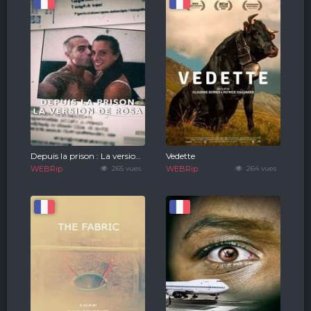
Depuis la prison : La version de Rosa
Vedette
WEBRip
265 vues
WEBRip
264 vues