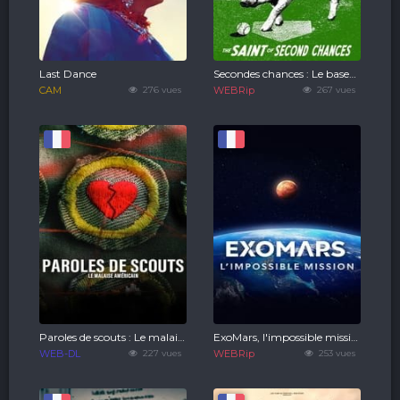
Last Dance
Secondes chances : Le baseball, c'est sacré !
CAM
276 vues
WEBRip
267 vues
Paroles de scouts : Le malaise américain
ExoMars, l'impossible mission
WEB-DL
227 vues
WEBRip
253 vues