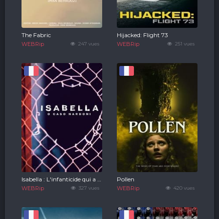
The Fabric
Hijacked: Flight 73
WEBRip
247 vues
WEBRip
251 vues
Isabella : L'infanticide qui a choqué le Brésil
Pollen
WEBRip
327 vues
WEBRip
420 vues