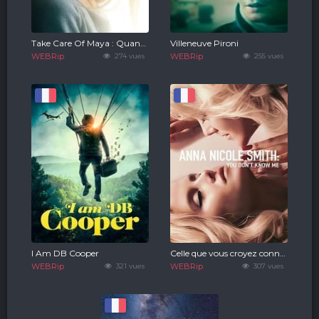
Take Care Of Maya : Quand l'hôpital fait mal
Villeneuve Pironi
WEBRip
274 vues
WEBRip
255 vues
I Am DB Cooper
Celle que vous croyez connaître : Anna Nicole Smith
WEBRip
321 vues
WEBRip
307 vues