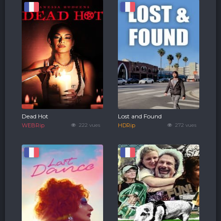
Dead Hot
Lost and Found
WEBRip
222 vues
HDRip
272 vues