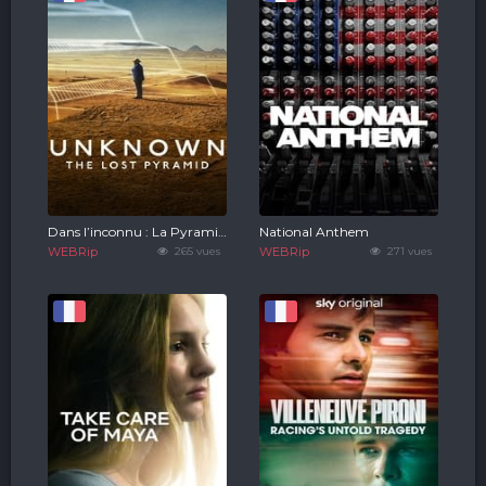
Dans l’inconnu : La Pyramide Perdue
National Anthem
WEBRip
265 vues
WEBRip
271 vues