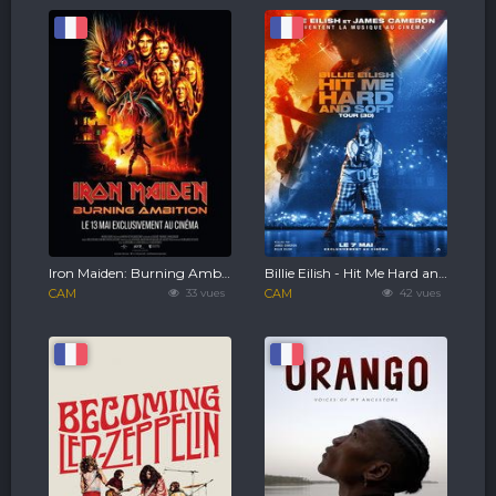
Iron Maiden: Burning Ambition
Billie Eilish - Hit Me Hard and Soft : The Tour (3D)
CAM
33 vues
CAM
42 vues