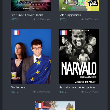
Star Trek: Lower Decks
Solar Opposites
HDTV
8 164 vues
HDTV
8 665 vues
Parlement
Narvalo : nouvelles galères
HDTV
6 970 vues
HDTV
5 204 vues