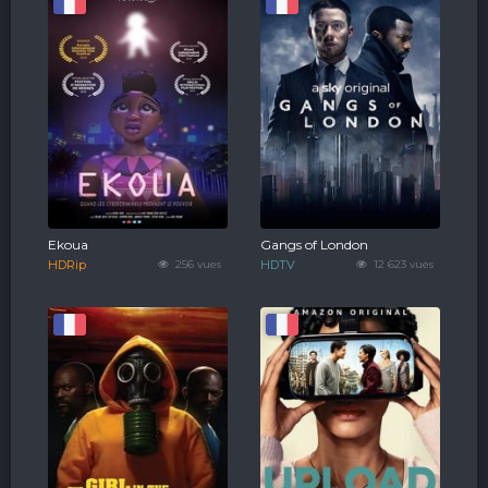
Ekoua
Gangs of London
HDRip
256 vues
HDTV
12 623 vues