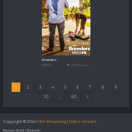
Breeders
HDTV
20 062 vues
1
2
3
4
5
6
7
8
9
10
...
60
Copyright © 2024
Film Streaming | Sokro Stream.
Aucun droit réservé.