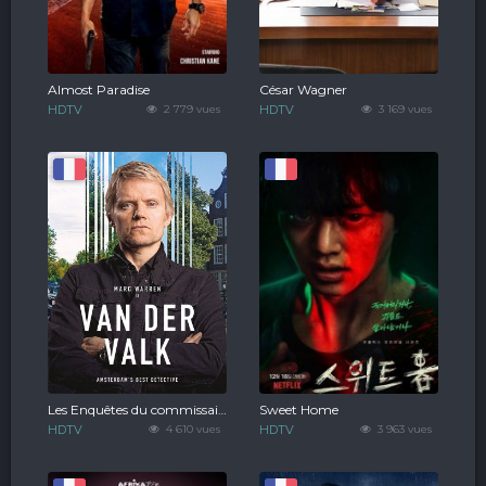
Almost Paradise
César Wagner
HDTV
2 779 vues
HDTV
3 169 vues
Les Enquêtes du commissaire Van der Valk
Sweet Home
HDTV
4 610 vues
HDTV
3 963 vues