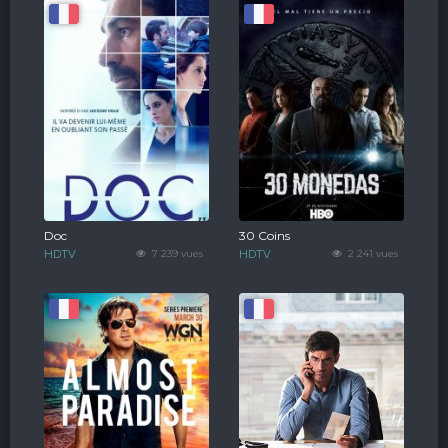
Doc
30 Coins
HDTV
7 239 vues
HDTV
2 241 vues