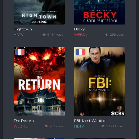
Hightown
Becky
HDTV
6 164 vues
WEBRip
299 vues
The Return
FBI: Most Wanted
WEBRip
262 vues
HDTV
23 219 vues