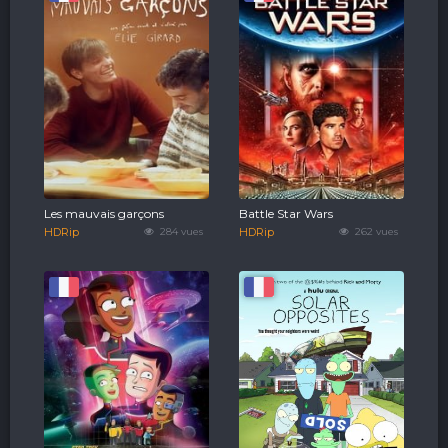
Les mauvais garçons
Battle Star Wars
HDRip
284 vues
HDRip
262 vues