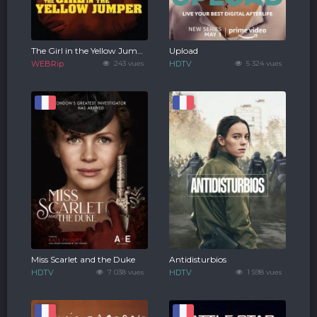
The Girl in the Yellow Jumper
Upload
WEBRip
243 vues
HDTV
5 324 vues
Miss Scarlet and the Duke
Antidisturbios
HDTV
7 038 vues
HDTV
1 598 vues