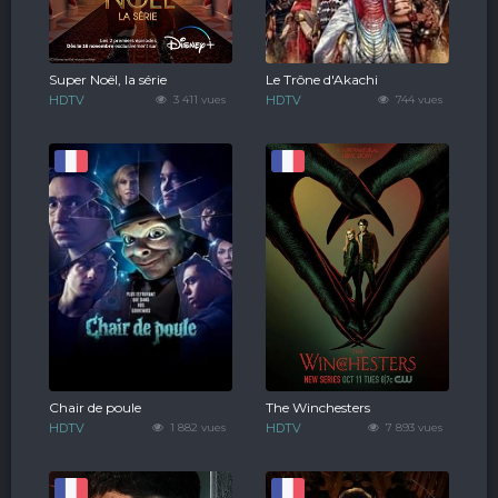
Super Noël, la série
Le Trône d'Akachi
HDTV
3 411 vues
HDTV
744 vues
Chair de poule
The Winchesters
HDTV
1 882 vues
HDTV
7 893 vues