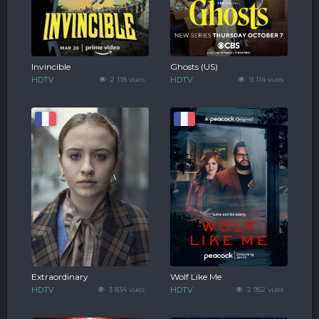
Invincible
Ghosts (US)
HDTV
2 118 vues
HDTV
9 114 vues
Extraordinary
Wolf Like Me
HDTV
3 834 vues
HDTV
2 952 vues