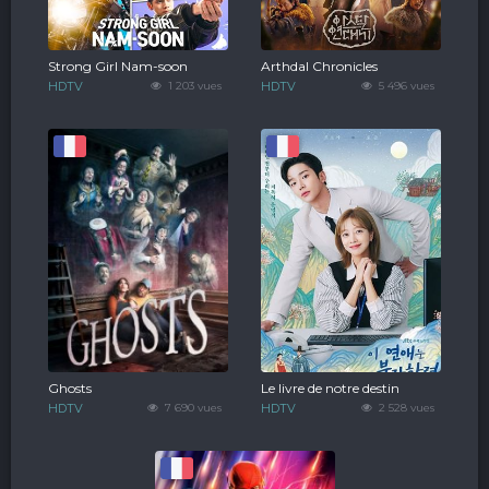
Strong Girl Nam-soon
Arthdal Chronicles
HDTV
1 203 vues
HDTV
5 496 vues
Ghosts
Le livre de notre destin
HDTV
7 690 vues
HDTV
2 528 vues