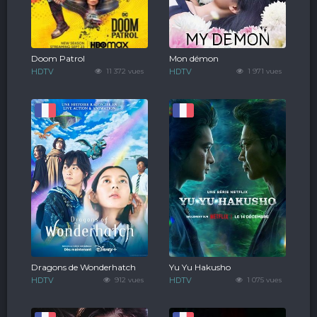
Doom Patrol
Mon démon
HDTV
11 372 vues
HDTV
1 971 vues
Dragons de Wonderhatch
Yu Yu Hakusho
HDTV
912 vues
HDTV
1 075 vues