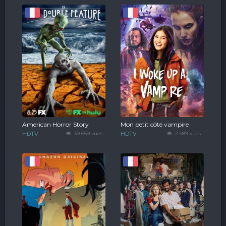
American Horror Story
Mon petit côté vampire
HDTV
39 659 vues
HDTV
2 589 vues