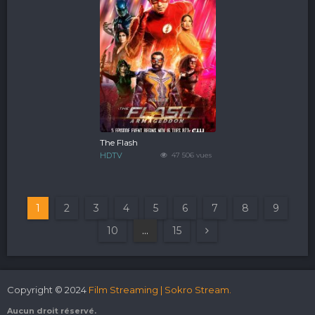
The Flash
HDTV
47 506 vues
1
2
3
4
5
6
7
8
9
10
...
15
Copyright © 2024
Film Streaming | Sokro Stream.
Aucun droit réservé.