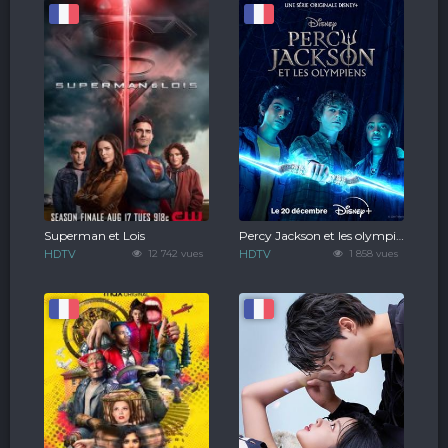
Superman et Lois
Percy Jackson et les olympiens
HDTV
12 742 vues
HDTV
1 858 vues