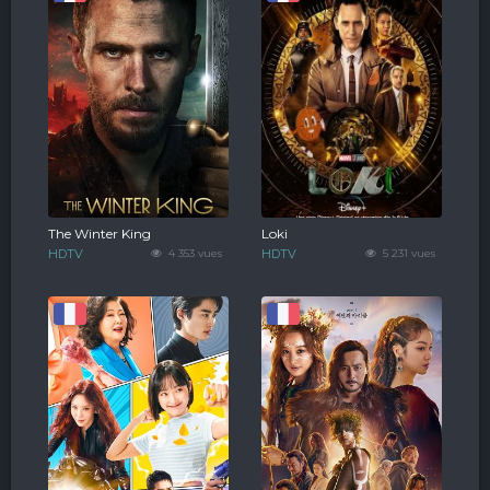
The Winter King
Loki
HDTV
4 353 vues
HDTV
5 231 vues