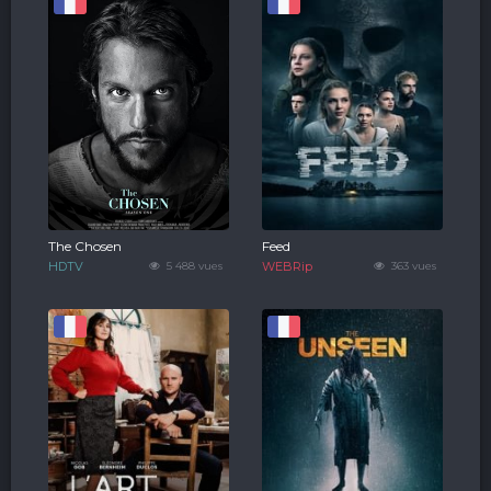
The Chosen
Feed
HDTV
5 488 vues
WEBRip
363 vues