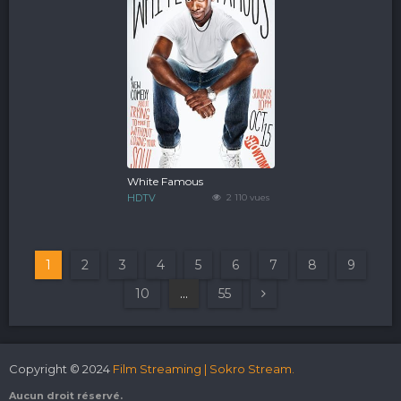
White Famous
HDTV
2 110 vues
1
2
3
4
5
6
7
8
9
10
...
55
Copyright © 2024
Film Streaming | Sokro Stream.
Aucun droit réservé.