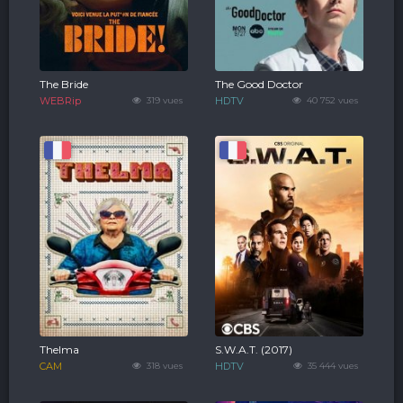
The Bride
The Good Doctor
WEBRip
319 vues
HDTV
40 752 vues
Thelma
S.W.A.T. (2017)
CAM
318 vues
HDTV
35 444 vues