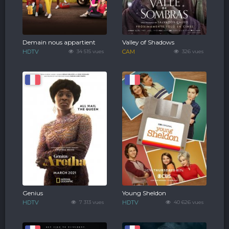
Demain nous appartient
Valley of Shadows
HDTV
34 515 vues
CAM
326 vues
Genius
Young Sheldon
HDTV
7 313 vues
HDTV
40 626 vues