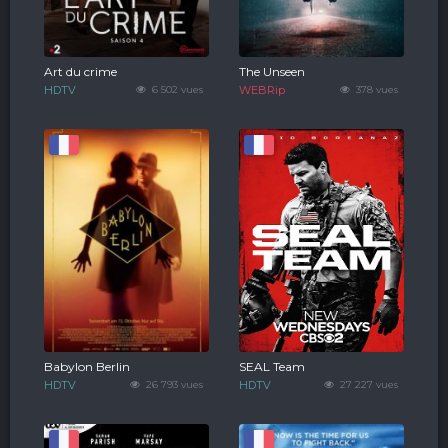
Art du crime
The Unseen
HDTV
6 502 vues
WEBRip
378 vues
Babylon Berlin
SEAL Team
HDTV
26 793 vues
HDTV
27 227 vues