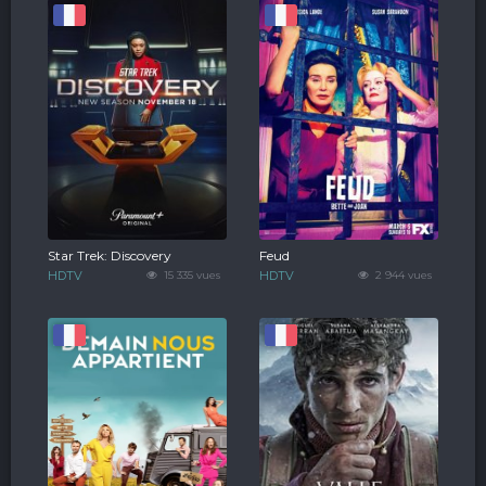
Star Trek: Discovery
Feud
HDTV
15 335 vues
HDTV
2 944 vues