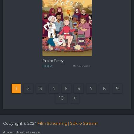
Praise Petey
HDTV
568 vues
1
2
3
4
5
6
7
8
9
10
Copyright © 2024
Film Streaming | Sokro Stream.
Aucun droit réservé.