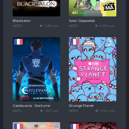
Blacktalon
Solar Opposites
HDTV
1 296 vues
HDTV
8 678 vues
Castlevania : Nocturne
Strange Planet
HDTV
1 810 vues
HDTV
4 054 vues