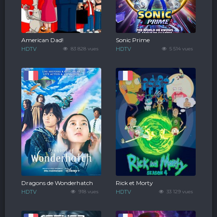
American Dad!
Sonic Prime
HDTV
83 828 vues
HDTV
5 514 vues
Dragons de Wonderhatch
Rick et Morty
HDTV
918 vues
HDTV
33 129 vues