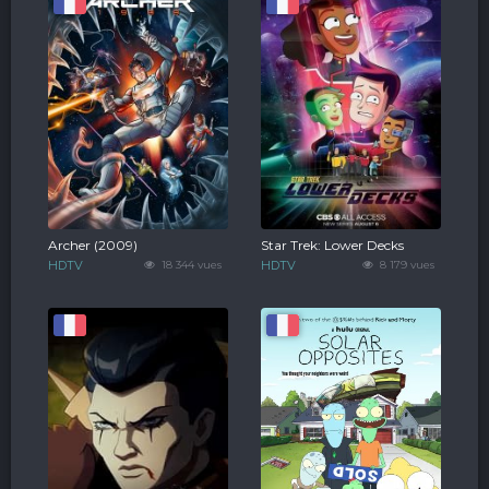
Archer (2009)
Star Trek: Lower Decks
HDTV
18 344 vues
HDTV
8 179 vues