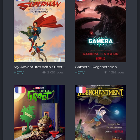
My Adventures With Superman
Gamera : Régénération
HDTV
2 057 vues
HDTV
1 382 vues