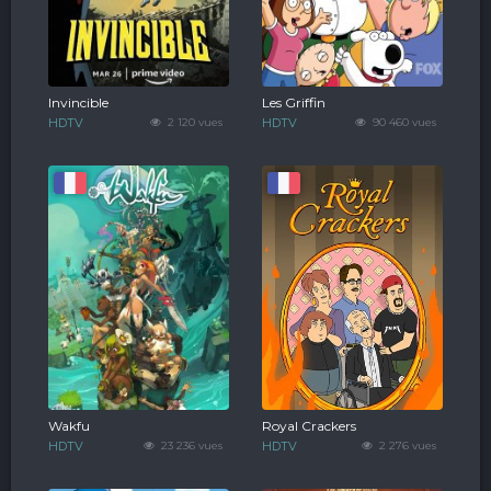
Invincible
Les Griffin
HDTV
2 120 vues
HDTV
90 460 vues
Wakfu
Royal Crackers
HDTV
23 236 vues
HDTV
2 276 vues