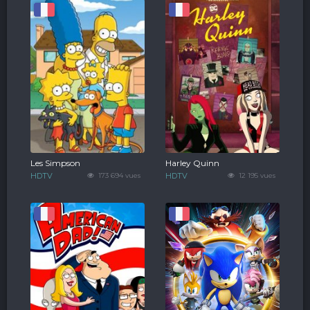
Les Simpson
Harley Quinn
HDTV
173 694 vues
HDTV
12 195 vues