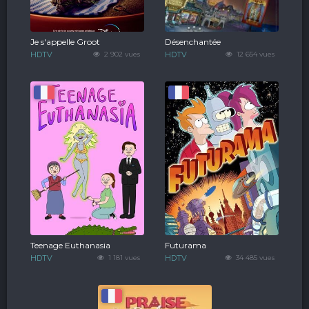
Je s'appelle Groot
Désenchantée
HDTV
2 902 vues
HDTV
12 654 vues
Teenage Euthanasia
Futurama
HDTV
1 181 vues
HDTV
34 485 vues