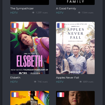
The Sympathizer
A Good Family
HDTV
1 297 vues
HDTV
1 544 vues
Elsbeth
Apples Never Fall
HDTV
746 vues
HDTV
689 vues