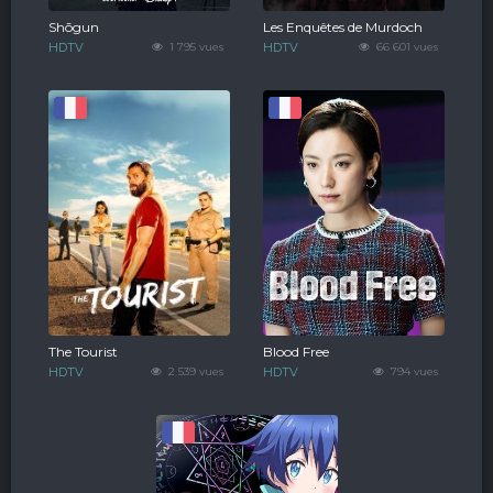
Shōgun
Les Enquêtes de Murdoch
HDTV
1 795 vues
HDTV
66 601 vues
The Tourist
Blood Free
HDTV
2 539 vues
HDTV
794 vues