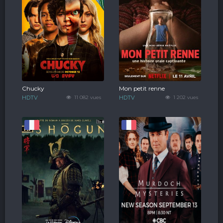
Chucky
Mon petit renne
HDTV
11 082 vues
HDTV
1 202 vues