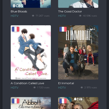
Blue Bloods
The Good Doctor
HDTV
71 267 vues
HDTV
40 596 vues
A Condition Called Love
El Inmortal
HDTV
1 720 vues
HDTV
2 975 vues