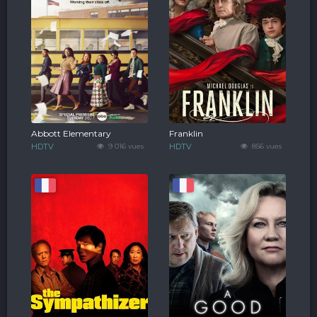
Abbott Elementary
Franklin
HDTV
9 016 vues
HDTV
856 vues