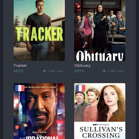
Tracker
Obituary
HDTV
1 306 vues
HDTV
2 382 vues