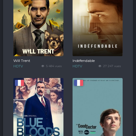
Will Trent
Indéfendable
HDTV
5 484 vues
HDTV
27 247 vues