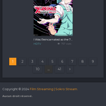
I Was Reincarnated as the 7th Prince so I Can Take My Time Perfecting My Magical Ability
HDTV
757 vues
1
2
3
4
5
6
7
8
9
10
...
41
Copyright © 2024
Film Streaming | Sokro Stream.
Aucun droit réservé.