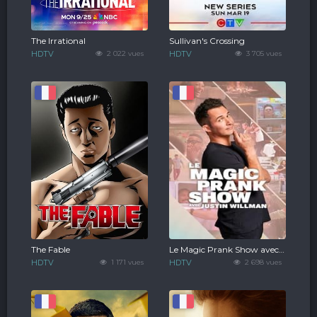
The Irrational
Sullivan's Crossing
HDTV
2 022 vues
HDTV
3 705 vues
The Fable
Le Magic Prank Show avec Justin Willman
HDTV
1 171 vues
HDTV
2 698 vues