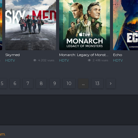
Skymed
Monarch: Legacy of Monsters
Echo
s
HDTV
4 202 vues
HDTV
2 418 vues
HDTV
5
6
7
8
9
10
...
13
am.