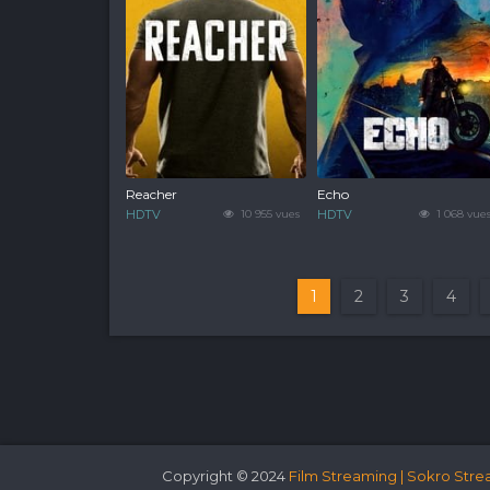
Reacher
Echo
HDTV
10 955 vues
HDTV
1 068 vue
1
2
3
4
Copyright © 2024
Film Streaming | Sokro Stre