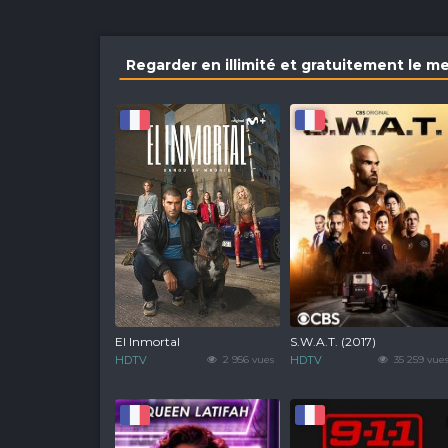
Regarder en illimité et gratuitement le m
El Inmortal
S.W.A.T. (2017)
HDTV
2 956 vues
HDTV
35 259 vue