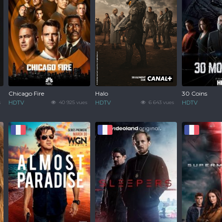
Chicago Fire
Halo
30 Coins
s
HDTV
40 925 vues
HDTV
6 643 vues
HDTV