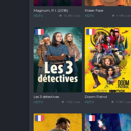
Magnum, P.I. (2018)
Poker Face
HDTV
14 284 vues
HDTV
4 495 vue
Les 3 détectives
Doom Patrol
HDTV
1 552 vues
HDTV
11 367 vue