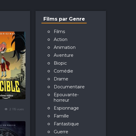
Films par Genre
Films
Action
Animation
Aventure
Biopic
Comédie
Drame
Documentaire
Epouvante-
horreur
Espionnage
2 115 vues
Famille
Fantastique
Guerre