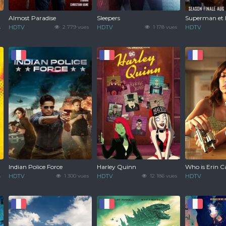
Almost Paradise
Sleepers
Superman et 
s
HDTV
2 779 vues
HDTV
1 178 vues
HDTV
Indian Police Force
Harley Quinn
Who is Erin C
s
HDTV
1 300 vues
HDTV
12 186 vues
HDTV