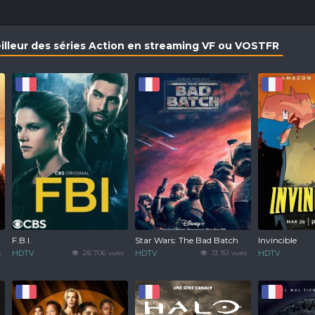
eilleur des séries Action en streaming VF ou VOSTFR
F.B.I.
Star Wars: The Bad Batch
Invincible
s
HDTV
26 706 vues
HDTV
13 151 vues
HDTV