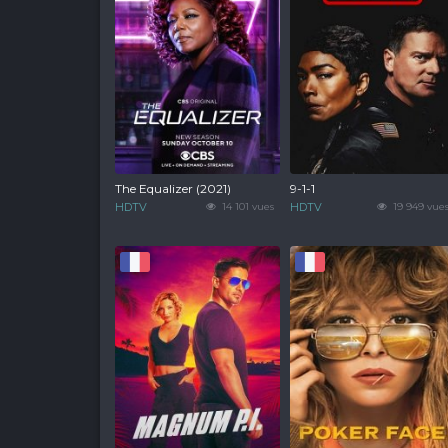
The Equalizer (2021)
9-1-1
HDTV
14 101 vues
HDTV
19 949 vue