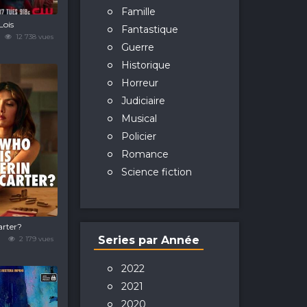
Famille
Lois
Fantastique
12 738 vues
Guerre
Historique
Horreur
Judiciaire
Musical
Policier
Romance
Science fiction
arter?
Series par Année
2 179 vues
2022
2021
2020