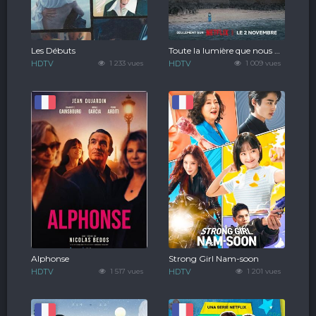
Les Débuts
Toute la lumière que nous ne pouvons voir
HDTV
1 233 vues
HDTV
1 009 vues
Alphonse
Strong Girl Nam-soon
HDTV
1 517 vues
HDTV
1 201 vues