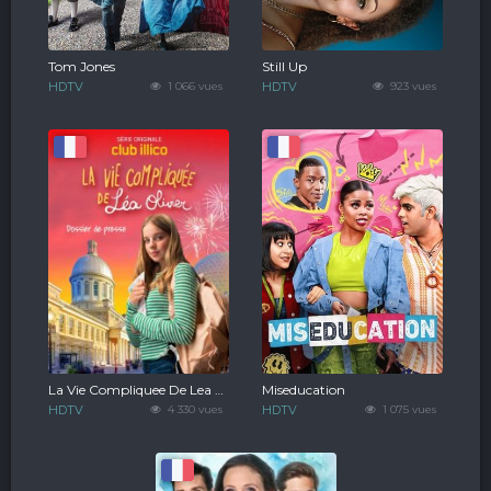
Tom Jones
Still Up
HDTV
1 066 vues
HDTV
923 vues
La Vie Compliquee De Lea Olivier
Miseducation
HDTV
4 330 vues
HDTV
1 075 vues