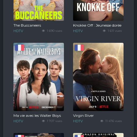
The Buccaneers
Knokke Off : Jeunesse dorée
HDTV
1 690 vues
HDTV
1 611 vues
Ma vie avec les Walter Boys
Virgin River
HDTV
1 707 vues
HDTV
11 476 vues