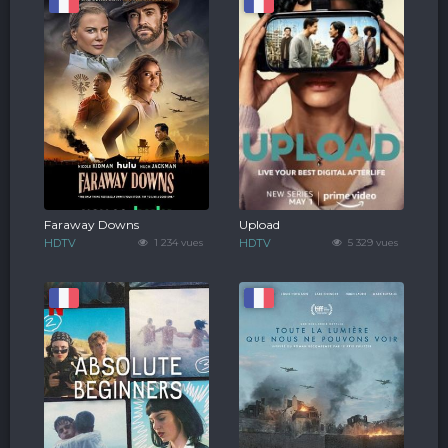
Faraway Downs
Upload
HDTV
1 234 vues
HDTV
5 329 vues