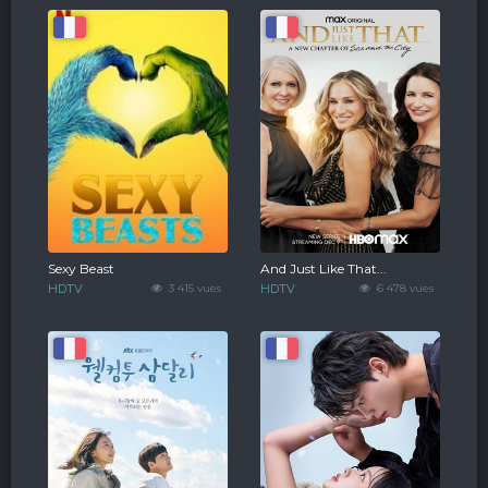
Sexy Beast
And Just Like That...
HDTV
3 415 vues
HDTV
6 478 vues