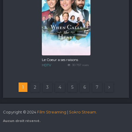
Le Coeur a ses raisons
HDTV
30 757 vues
1
2
3
4
5
6
7
Copyright © 2024
Film Streaming | Sokro Stream.
Aucun droit réservé.