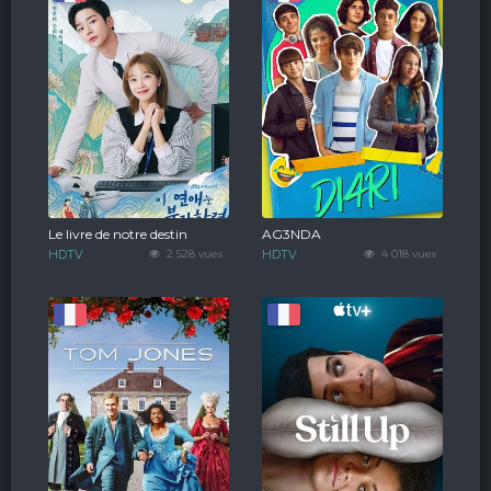
Le livre de notre destin
AG3NDA
HDTV
2 528 vues
HDTV
4 018 vues