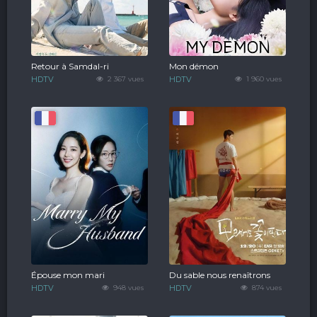
Retour à Samdal-ri
Mon démon
HDTV
2 367 vues
HDTV
1 960 vues
Épouse mon mari
Du sable nous renaîtrons
HDTV
948 vues
HDTV
874 vues