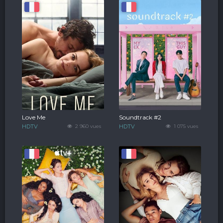
Love Me
Soundtrack #2
HDTV
2 960 vues
HDTV
1 075 vues