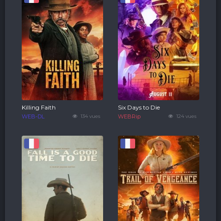
Killing Faith
Six Days to Die
WEB-DL
134 vues
WEBRip
124 vues