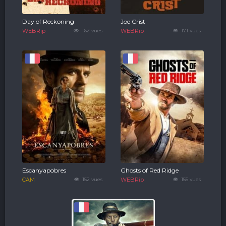
Day of Reckoning
Joe Crist
WEBRip
162 vues
WEBRip
171 vues
Escanyapobres
Ghosts of Red Ridge
CAM
152 vues
WEBRip
155 vues