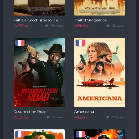
Fall Is a Good Time to Die
Trail of Vengeance
WEBRip
190 vues
WEBRip
133 vues
Resurrection Road
Americana
WEBRip
131 vues
WEBRip
139 vues