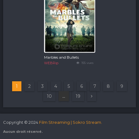
Marbles and Bullets
WEBRip
155 vues
1
2
3
4
5
6
7
8
9
10
...
19
Copyright © 2024
Film Streaming | Sokro Stream.
Aucun droit réservé.