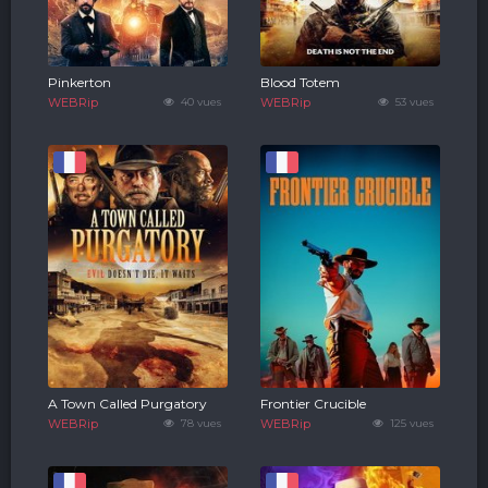
Pinkerton
Blood Totem
WEBRip
40 vues
WEBRip
53 vues
A Town Called Purgatory
Frontier Crucible
WEBRip
78 vues
WEBRip
125 vues