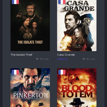
The Isolate Thief
Casa Grande
59 vues
WEB-DL
50 vues