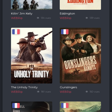
Killin' Jim Kelly
Eddington
WEBRip
134 vues
WEBRip
139 vues
The Unholy Trinity
Gunslingers
WEBRip
181 vues
WEBRip
150 vues