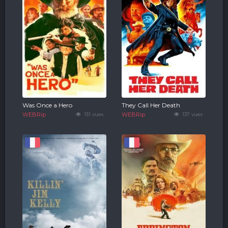
Was Once a Hero
They Call Her Death
WEBRip
131 vues
WEBRip
137 vues