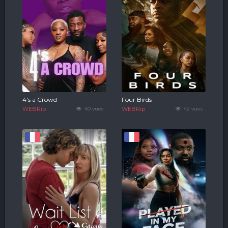
4's a Crowd
Four Birds
WEBRip
40 vues
WEBRip
42 vues