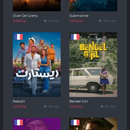
Over De Grens
Submarine
WEBRip
34 vues
WEBRip
254 vues
Restart
Bendel Girl
WEBRip
36 vues
WEBRip
32 vues