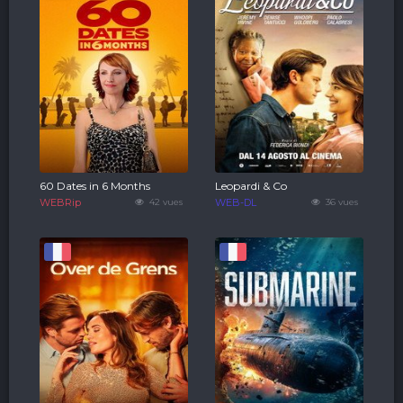
60 Dates in 6 Months
Leopardi & Co
WEBRip
42 vues
WEB-DL
36 vues