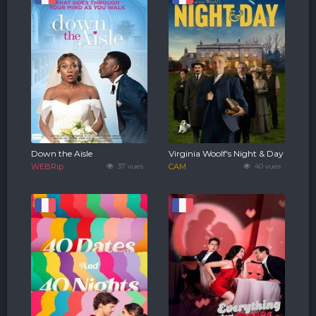
Down the Aisle
Virginia Woolf's Night & Day
WEBRip
37 vues
CAM
40 vues