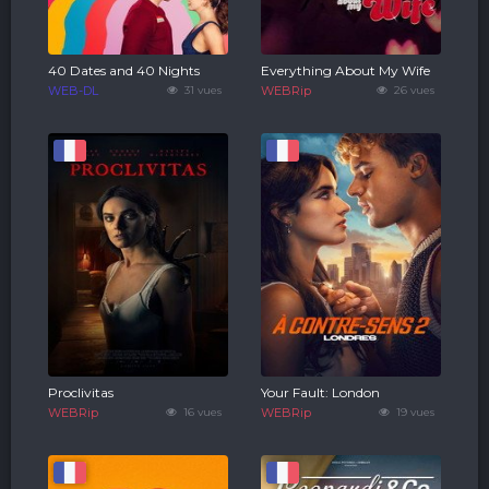
40 Dates and 40 Nights
Everything About My Wife
WEB-DL
31 vues
WEBRip
26 vues
Proclivitas
Your Fault: London
WEBRip
16 vues
WEBRip
19 vues