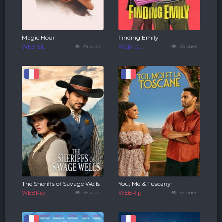
Magic Hour
Finding Emily
WEB-DL
34 vues
WEB-DL
23 vues
The Sheriffs of Savage Wells
You, Me & Tuscany
WEBRip
35 vues
WEBRip
37 vues