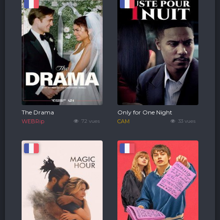
The Drama
Only for One Night
WEBRip
72 vues
CAM
33 vues