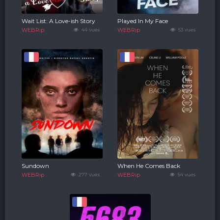
Wait List: A Love-ish Story
Played In My Face
WEBRip
44 vues
WEBRip
53 vues
Sundown
When He Comes Back
WEBRip
277 vues
WEBRip
54 vues