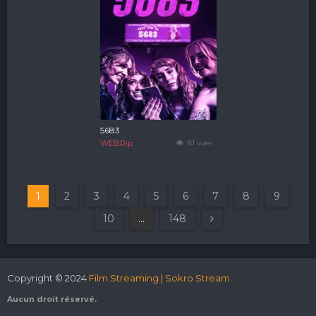
5683
WEBRip
81 vues
1
2
3
4
5
6
7
8
9
10
...
148
Copyright © 2024
Film Streaming | Sokro Stream.
Aucun droit réservé.