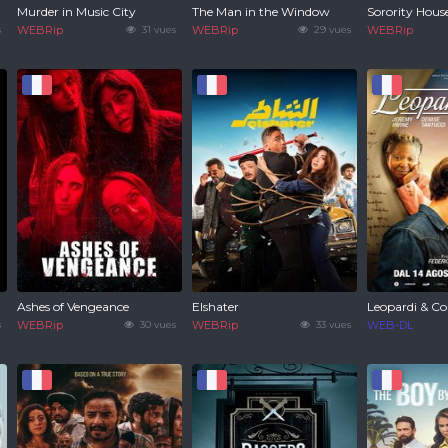
Murder in Music City
The Man in the Window
Sorority House
s
WEBRip
31 vues
WEBRip
29 vues
WEBRip
Ashes of Vengeance
Elshater
Leopardi & Co
s
WEBRip
30 vues
WEBRip
33 vues
WEB-DL