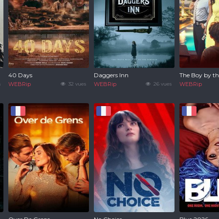
40 Days
Daggers Inn
The Boy by th
s
WEBRip
32 vues
WEBRip
26 vues
WEBRip