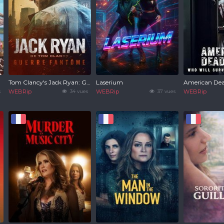
Tom Clancy's Jack Ryan: Ghost War
Laserium
American Dea
s
WEBRip
34 vues
WEBRip
37 vues
WEBRip