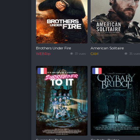
Brothers Under Fire
American Solitaire
WEBRip
31 vues
CAM
35 vue