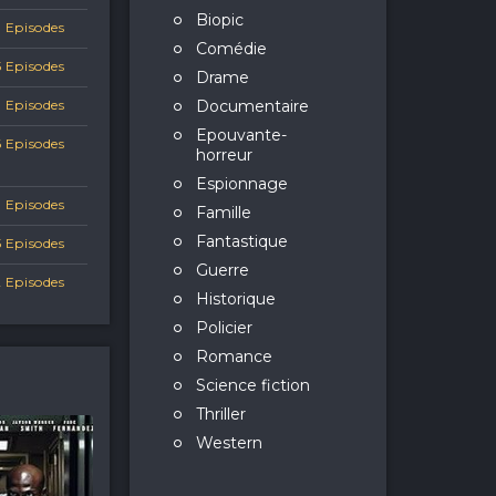
Biopic
1 Episodes
Comédie
5 Episodes
Drame
 Episodes
Documentaire
Epouvante-
 Episodes
horreur
Espionnage
1 Episodes
Famille
Fantastique
5 Episodes
Guerre
 Episodes
Historique
Policier
Romance
Science fiction
Thriller
Western