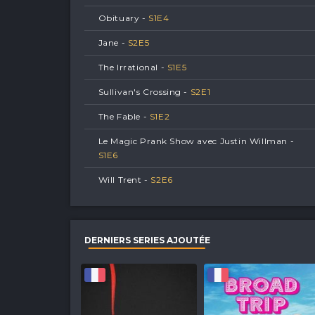
Obituary -
S
1
E
4
Jane -
S
2
E
5
The Irrational -
S
1
E
5
Sullivan's Crossing -
S
2
E
1
The Fable -
S
1
E
2
Le Magic Prank Show avec Justin Willman -
S
1
E
6
Will Trent -
S
2
E
6
DERNIERS SERIES AJOUTÉE