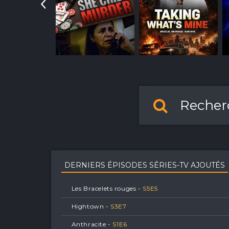
DERNIERS ÉPISODES SÉRIES-TV AJOUTÉS
Les Bracelets rouges -
S
5
E
5
Hightown -
S
3
E
7
Anthracite -
S
1
E
6