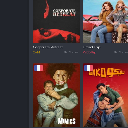
Corporate Retreat
Broad Trip
CAM
31 vues
WEBRip
31 vue