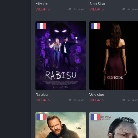
Mimics
Siko Siko
WEBRip
37 vues
WEBRip
32 vue
Rabisu
Velvicide
WEBRip
34 vues
WEBRip
32 vue