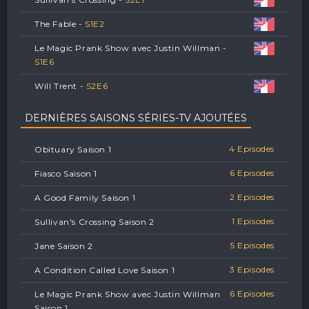
The Fable -
S
1
E
2
Le Magic Prank Show avec Justin Willman -
S
1
E
6
Will Trent -
S
2
E
6
DERNIÈRES SAISONS SÉRIES-TV AJOUTÉES
4 Episodes
Obituary Saison 1
6 Episodes
Fiasco Saison 1
2 Episodes
A Good Family Saison 1
1 Episodes
Sullivan's Crossing Saison 2
5 Episodes
Jane Saison 2
3 Episodes
A Condition Called Love Saison 1
6 Episodes
Le Magic Prank Show avec Justin Willman
Saison 1