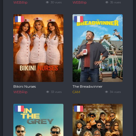
WEBRip
30 vues
WEBRip
35 vues
Bikini Nurses
The Breadwinner
WEBRip
33 vues
CAM
34 vues