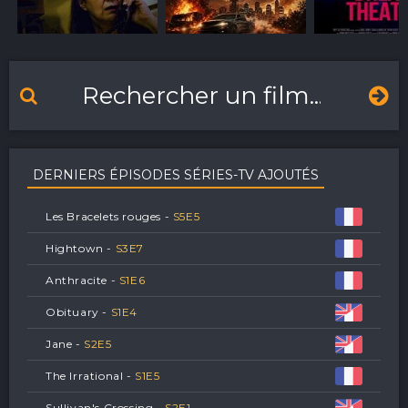
DERNIERS ÉPISODES SÉRIES-TV AJOUTÉS
Les Bracelets rouges -
S
5
E
5
Hightown -
S
3
E
7
Anthracite -
S
1
E
6
Obituary -
S
1
E
4
Jane -
S
2
E
5
The Irrational -
S
1
E
5
Sullivan's Crossing -
S
2
E
1