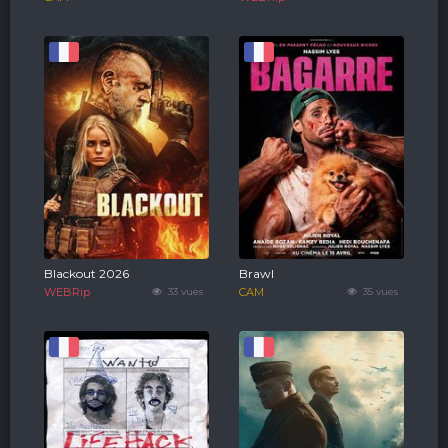
Blackout 2026
Brawl
WEBRip
33 vues
CAM
35 vues