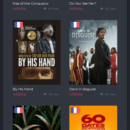
Rise of the Conqueror
Do You See Her?
WEBRip
44 vues
WEBRip
43 vues
By His Hand
Devil in disguise
WEBRip
43 vues
WEBRip
40 vues