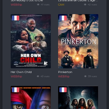
Somebody's Got to Die
La Bataille de Gaulle: L’âge de fer
WEBRip
41 vues
CAM
42 vues
Her Own Child
Pinkerton
WEBRip
43 vues
WEBRip
39 vues