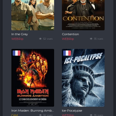
In the Grey
Contention
WEBRip
52 vues
WEBRip
35 vues
Iron Maiden: Burning Ambition
Ice-Pocalypse
CAM
32 vues
WEBRip
35 vues