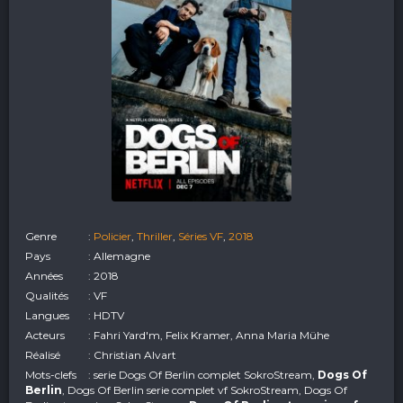
Genre
:
Policier
,
Thriller
,
Séries VF
,
2018
Pays
: Allemagne
Années
: 2018
Qualités
: VF
Langues
: HDTV
Acteurs
: Fahri Yard'm, Felix Kramer, Anna Maria Mühe
Réalisé
: Christian Alvart
Mots-clefs
: serie Dogs Of Berlin complet SokroStream,
Dogs Of
Berlin
, Dogs Of Berlin serie complet vf SokroStream, Dogs Of