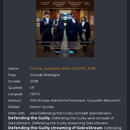
Genre
:
Drame
,
Judiciaire
,
Séries VOSTFR
,
2018
Pays
: Grande-Bretagne
Années
: 2018
Qualités
: VF
Langues
: HDTV
Acteurs
: Will Sharpe, Katherine Parkinson, Gwyneth Keyworth
Réalisé
: Kieron Quirke
Mots-clefs
: serie Defending the Guilty complet SokroStream,
Defending the Guilty
, Defending the Guilty serie complet vf
SokroStream, Defending the Guilty streaming SokroStream,
Defending the Guilty streaming vf SokroStream
, Defending