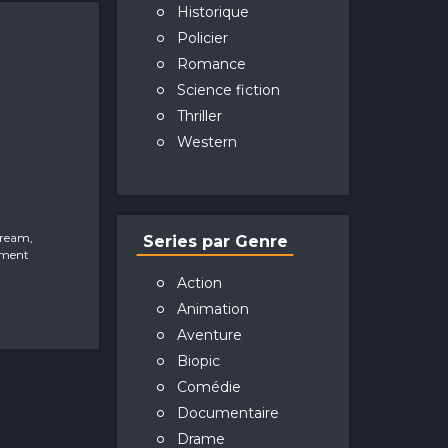
Historique
Policier
Romance
Science fiction
Thriller
Western
tream,
Series par Genre
ement
Action
Animation
Aventure
Biopic
Comédie
Documentaire
Drame