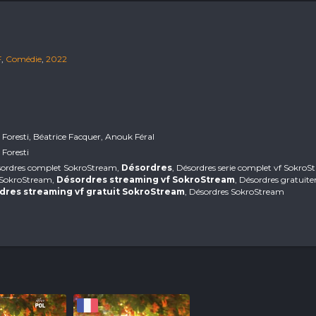
F
,
Comédie
,
2022
e Foresti, Béatrice Facquer, Anouk Féral
 Foresti
ésordres complet SokroStream,
Désordres
, Désordres serie complet vf SokroS
 SokroStream,
Désordres streaming vf SokroStream
, Désordres gratuit
dres streaming vf gratuit SokroStream
, Désordres SokroStream