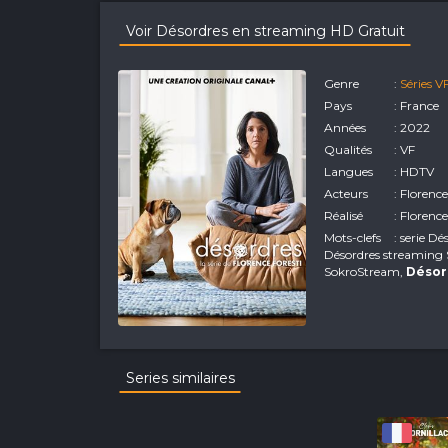
Voir Désordres en streaming HD Gratuit
Genre
:
Séries V
Pays
: France
Années
: 2022
Qualités
: VF
Langues
: HDTV
Acteurs
: Florenc
Réalisé
: Florence
Mots-clefs
: serie D
Désordres streaming
SokroStream,
Désor
Series similaires