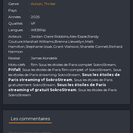
Genre
:
Action
,
Thriller
Pays
:
Années
: 2025
Qualités
: VF
Langues
: WEBRip
Acteurs
: Jordan Claire Robbins,Alex Essoe,Randy
Couture,Marshall Williams,Brenna Llewellyn,Matt
Hamilton,Stephanie Izsak,Grant Vlahovic,Shanelle Connell,Richard
Harmon
Réalisé
: James Kondelik
Mots-clefs
: film Sous les étoiles de Paris complet SokroStream,
Pitfall
, Sous les étoiles de Paris film complet vf SokroStream, Sous
les étoiles de Paris streaming SokroStream,
Sous les étoiles de
Paris streaming vf SokroStream
, Sous les étoiles de Paris
gratuitement SokroStream,
Sous les étoiles de Paris
streaming vf gratuit SokroStream
, Sous les étoiles de Paris
SokroStream
Les commentaires
Disqus comment widget