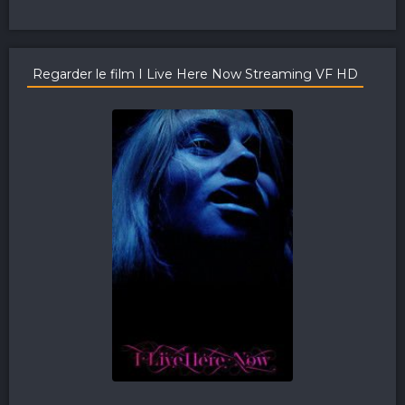
Regarder le film I Live Here Now Streaming VF HD