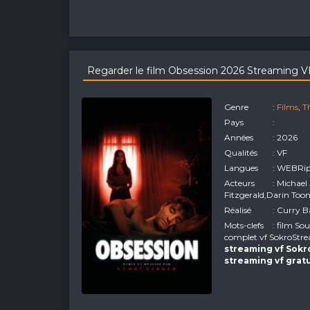
Regarder le film Obsession 2026 Streaming 
Genre
:
Films
,
Th
Pays
:
Années
: 2026
Qualités
: VF
Langues
: WEBRi
Acteurs
: Michae
Fitzgerald,Darin To
Réalisé
: Curry 
Mots-clefs
: film So
complet vf SokroStre
streaming vf Sok
streaming vf grat