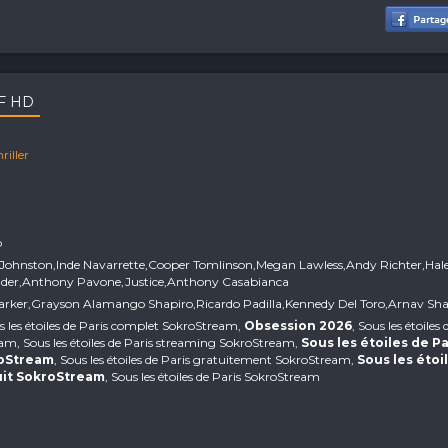
VF HD
riller
p
l Johnston,Inde Navarrette,Cooper Tomlinson,Megan Lawless,Andy Richter,Hal
onder,Anthony Pavone,Justice,Anthony Casabianca
Barker,Grayson Alamango Shapiro,Ricardo Padilla,Kennedy Del Toro,Arnav Sh
us les étoiles de Paris complet SokroStream,
Obsession 2026
, Sous les étoiles
am, Sous les étoiles de Paris streaming SokroStream,
Sous les étoiles de Pa
roStream
, Sous les étoiles de Paris gratuitement SokroStream,
Sous les étoi
uit SokroStream
, Sous les étoiles de Paris SokroStream