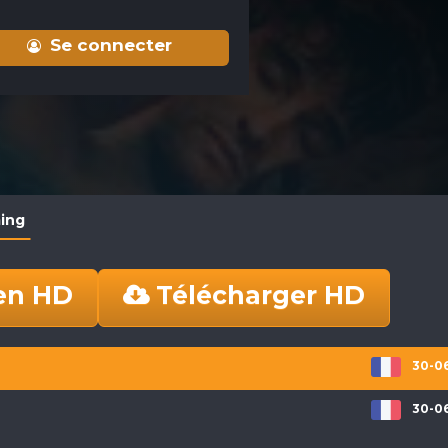
Se connecter
ming
en HD
Télécharger HD
30-06
30-06