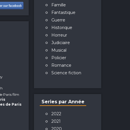
Famille
Fantastique
Guerre
Historique
Horreur
Judiciaire
Musical
Policier
Romance
Science fiction
ey
ah
 de Paris film
ris
Series par Année
les de Paris
2022
2021
2020