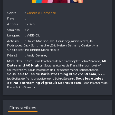
Genre
:
Comédie
,
Romance
Pays
:
Années
: 2026
Qualités
: VF
Langues
: WEB-DL
Acteurs
: Bailee Madison,Joel Courtney,Annie Potts,Jai
Rodriguez,Jack Schumacher,Eric Nelsen,Bethany Geaber,Mia
Challis,Sterling Knight,Mark Hapka
Réalisé
: Andy Delaney
Mots-clefs
: film Sous les étoiles de Paris complet SokroStream,
40
Dates and 40 Nights
, Sous les étoiles de Paris film complet vf
SokroStream, Sous les étoiles de Paris streaming SokroStream,
Sous les étoiles de Paris streaming vf SokroStream
, Sous
les étoiles de Paris gratuitement SokroStream,
Sous les étoiles
de Paris streaming vf gratuit SokroStream
, Sous les étoiles de
Paris SokroStream
Films similaires