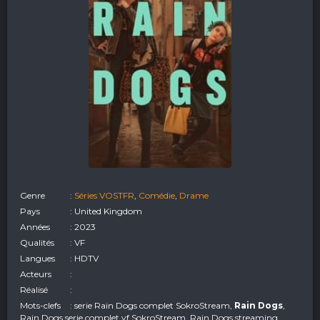
Genre
:
Séries VOSTFR
,
Comédie
,
Drame
Pays
: United Kingdom
Années
: 2023
Qualités
: VF
Langues
: HDTV
Acteurs
:
Réalisé
:
Mots-clefs
: serie Rain Dogs complet SokroStream,
Rain Dogs
,
Rain Dogs serie complet vf SokroStream, Rain Dogs streaming