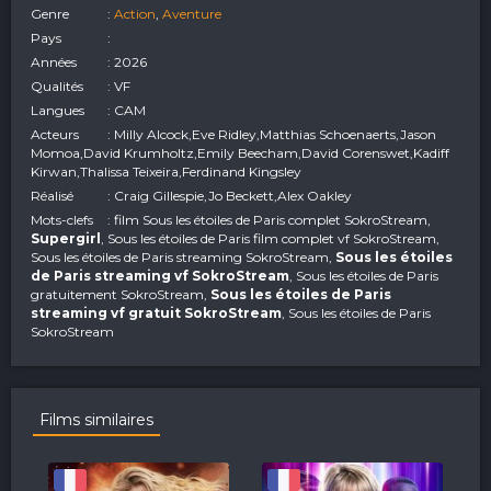
Genre
:
Action
,
Aventure
Pays
:
Années
: 2026
Qualités
: VF
Langues
: CAM
Acteurs
: Milly Alcock,Eve Ridley,Matthias Schoenaerts,Jason
Momoa,David Krumholtz,Emily Beecham,David Corenswet,Kadiff
Kirwan,Thalissa Teixeira,Ferdinand Kingsley
Réalisé
: Craig Gillespie,Jo Beckett,Alex Oakley
Mots-clefs
: film Sous les étoiles de Paris complet SokroStream,
Supergirl
, Sous les étoiles de Paris film complet vf SokroStream,
Sous les étoiles de Paris streaming SokroStream,
Sous les étoiles
de Paris streaming vf SokroStream
, Sous les étoiles de Paris
gratuitement SokroStream,
Sous les étoiles de Paris
streaming vf gratuit SokroStream
, Sous les étoiles de Paris
SokroStream
Films similaires