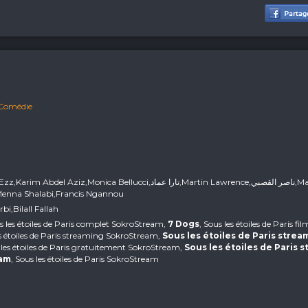
Comédie
m Abdel Aziz,Monica Bellucci,تارا عماد,Martin Lawrence,ناصر القصبي,Max
enna Shalabi,Francis Ngannou
Arbi,Bilall Fallah
us les étoiles de Paris complet SokroStream,
7 Dogs
, Sous les étoiles de Paris f
s étoiles de Paris streaming SokroStream,
Sous les étoiles de Paris strea
 les étoiles de Paris gratuitement SokroStream,
Sous les étoiles de Paris 
eam
, Sous les étoiles de Paris SokroStream