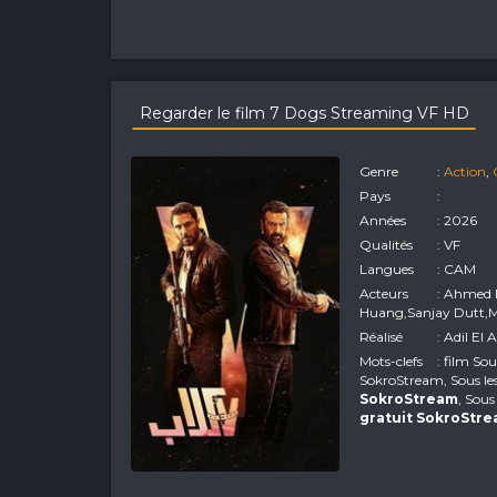
Regarder le film 7 Dogs Streaming VF HD
Genre
:
Action
,
Pays
:
Années
: 2026
Qualités
: VF
Langues
: CAM
Acteurs
: Ahmed Ezz,Kari
Huang,Sanjay Dutt,M
Réalisé
: Adil El 
Mots-clefs
: film So
SokroStream, Sous le
SokroStream
, Sous
gratuit SokroStr